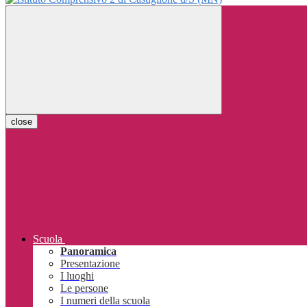
close
Scuola
Panoramica
Presentazione
I luoghi
Le persone
I numeri della scuola