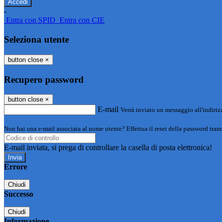
-
Entra con SPID
Entra con CIE
Seleziona utente
button close
×
Recupero password
button close
×
E-mail
Verrà inviato un messaggio all'indirizz
Non hai una e-mail associata al nome utente? Effettua il reset della password tram
E-mail inviata, si prega di controllare la casella di posta elettronica!
Errore
Chiudi
Successo
Chiudi
Informazione