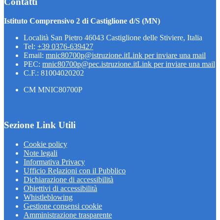
Contatti
Istituto Comprensivo 2 di Castiglione d/S (MN)
Località San Pietro 46043 Castiglione delle Stiviere, Italia
Tel:
+39 0376-639427
Email:
mnic80700p@istruzione.it
Link per inviare una mail
PEC:
mnic80700p@pec.istruzione.it
Link per inviare una mail
C.F.: 81004020202
CM MNIC80700P
Sezione Link Utili
Cookie policy
Note legali
Informativa Privacy
Ufficio Relazioni con il Pubblico
Dichiarazione di accessibilità
Obiettivi di accessibilità
Whistleblowing
Gestione consensi cookie
Amministrazione trasparente