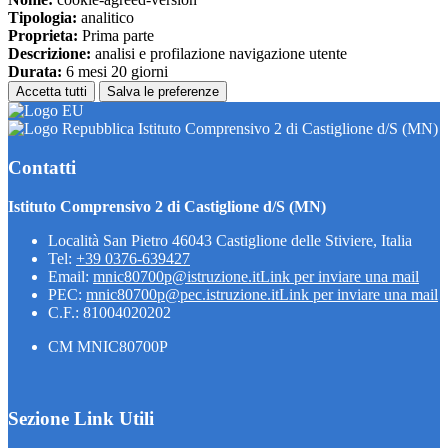
Tipologia:
analitico
Proprieta:
Prima parte
Descrizione:
analisi e profilazione navigazione utente
Durata:
6 mesi 20 giorni
Accetta tutti
Salva le preferenze
Istituto Comprensivo 2 di Castiglione d/S (MN)
Contatti
Istituto Comprensivo 2 di Castiglione d/S (MN)
Località San Pietro 46043 Castiglione delle Stiviere, Italia
Tel:
+39 0376-639427
Email:
mnic80700p@istruzione.it
Link per inviare una mail
PEC:
mnic80700p@pec.istruzione.it
Link per inviare una mail
C.F.: 81004020202
CM MNIC80700P
Sezione Link Utili