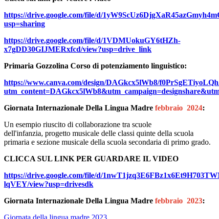
https://drive.google.com/file/d/1yW9ScUz6DjgXaR45azGmy
usp=sharing
https://drive.google.com/file/d/1VDMUokuGY6tHZh-
x7gDD30GIJMERxfcd/view?usp=drive_link
Primaria Gozzolina Corso di potenziamento linguistico:
https://www.canva.com/design/DAGkcx5lWb8/f0PrSgETiyoLQh
utm_content=DAGkcx5lWb8&utm_campaign=designshare&utm
Giornata Internazionale Della Lingua Madre
febbraio 2024
:
Un esempio riuscito di collaborazione tra
scuole
dell'infanzia,
progetto musicale delle classi quinte della scuola
primaria e sezione musicale della scuola secondaria di primo grado.
CLICCA SUL LINK PER GUARDARE IL VIDEO
https://drive.google.com/file/d/1nwT1jzq3E6FBz1x6Et9H703T
lqVEY/view?usp=drivesdk
Giornata Internazionale Della Lingua Madre
febbraio 2023
:
Giornata della lingua madre 2023