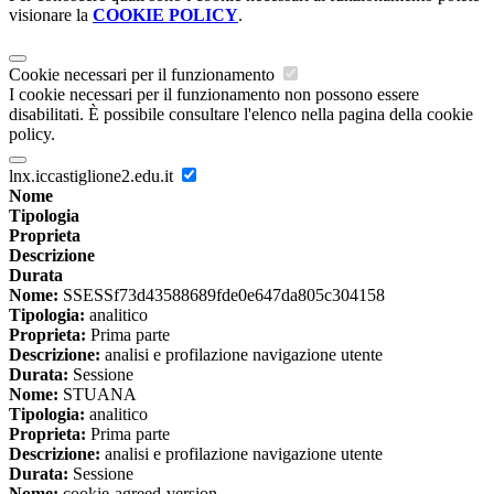
visionare la
COOKIE POLICY
.
Cookie necessari per il funzionamento
I cookie necessari per il funzionamento non possono essere
disabilitati. È possibile consultare l'elenco nella pagina della cookie
policy.
lnx.iccastiglione2.edu.it
Nome
Tipologia
Proprieta
Descrizione
Durata
Nome:
SSESSf73d43588689fde0e647da805c304158
Tipologia:
analitico
Proprieta:
Prima parte
Descrizione:
analisi e profilazione navigazione utente
Durata:
Sessione
Nome:
STUANA
Tipologia:
analitico
Proprieta:
Prima parte
Descrizione:
analisi e profilazione navigazione utente
Durata:
Sessione
Nome:
cookie-agreed-version