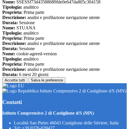
Nome:
SSESSf73d43588689fde0e647da805c304158
Tipologia:
analitico
Proprieta:
Prima parte
Descrizione:
analisi e profilazione navigazione utente
Durata:
Sessione
Nome:
STUANA
Tipologia:
analitico
Proprieta:
Prima parte
Descrizione:
analisi e profilazione navigazione utente
Durata:
Sessione
Nome:
cookie-agreed-version
Tipologia:
analitico
Proprieta:
Prima parte
Descrizione:
analisi e profilazione navigazione utente
Durata:
6 mesi 20 giorni
Accetta tutti
Salva le preferenze
Istituto Comprensivo 2 di Castiglione d/S (MN)
Contatti
Istituto Comprensivo 2 di Castiglione d/S (MN)
Località San Pietro 46043 Castiglione delle Stiviere, Italia
Tel:
+39 0376-639427