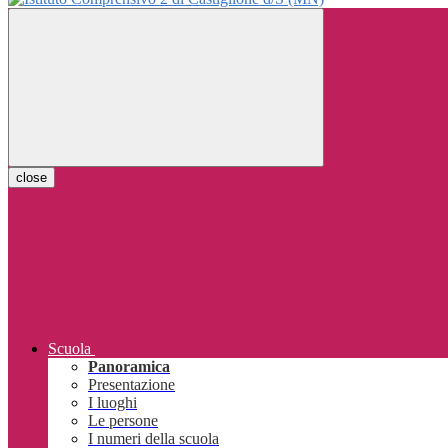
close
Scuola
Panoramica
Presentazione
I luoghi
Le persone
I numeri della scuola