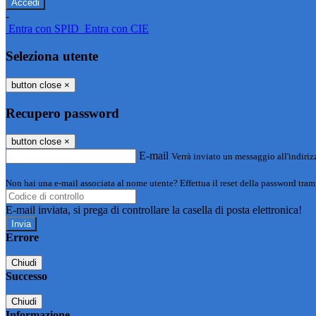
-
Entra con SPID
Entra con CIE
Seleziona utente
button close
×
Recupero password
button close
×
E-mail
Verrà inviato un messaggio all'indirizz
Non hai una e-mail associata al nome utente? Effettua il reset della password tram
E-mail inviata, si prega di controllare la casella di posta elettronica!
Errore
Chiudi
Successo
Chiudi
Informazione