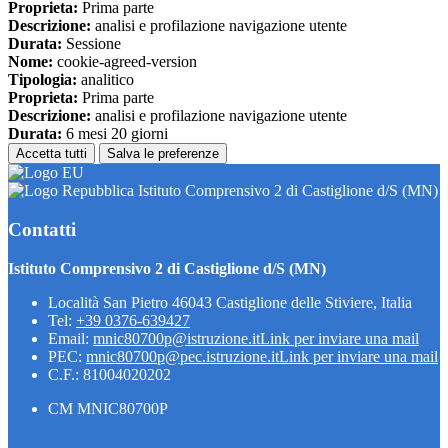
Proprieta:
Prima parte
Descrizione:
analisi e profilazione navigazione utente
Durata:
Sessione
Nome:
cookie-agreed-version
Tipologia:
analitico
Proprieta:
Prima parte
Descrizione:
analisi e profilazione navigazione utente
Durata:
6 mesi 20 giorni
Accetta tutti
Salva le preferenze
Istituto Comprensivo 2 di Castiglione d/S (MN)
Contatti
Istituto Comprensivo 2 di Castiglione d/S (MN)
Località San Pietro 46043 Castiglione delle Stiviere, Italia
Tel:
+39 0376-639427
Email:
mnic80700p@istruzione.it
Link per inviare una mail
PEC:
mnic80700p@pec.istruzione.it
Link per inviare una mail
C.F.: 81004020202
CM MNIC80700P