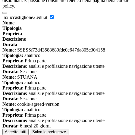
disabilitati. È possibile consultare l'elenco nella pagina della cookie
policy.
lnx.iccastiglione2.edu.it
Nome
Tipologia
Proprieta
Descrizione
Durata
Nome:
SSESSf73d43588689fde0e647da805c304158
Tipologia:
analitico
Proprieta:
Prima parte
Descrizione:
analisi e profilazione navigazione utente
Durata:
Sessione
Nome:
STUANA
Tipologia:
analitico
Proprieta:
Prima parte
Descrizione:
analisi e profilazione navigazione utente
Durata:
Sessione
Nome:
cookie-agreed-version
Tipologia:
analitico
Proprieta:
Prima parte
Descrizione:
analisi e profilazione navigazione utente
Durata:
6 mesi 20 giorni
Accetta tutti
Salva le preferenze