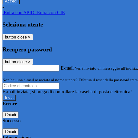
-
Entra con SPID
Entra con CIE
Seleziona utente
button close
×
Recupero password
button close
×
E-mail
Verrà inviato un messaggio all'indirizz
Non hai una e-mail associata al nome utente? Effettua il reset della password tram
E-mail inviata, si prega di controllare la casella di posta elettronica!
Errore
Chiudi
Successo
Chiudi
Informazione