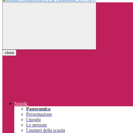
close
Scuola
Panoramica
Presentazione
I luoghi
Le persone
I numeri della scuola