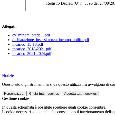
Registro Decreti (U) n. 3396 del 27/08/20
Allegati:
cv_miriam_predelli.pdf
dichiarazione_insussistenza_incompatibilita.pdf
incarico_15-18.pdf
incarico_2018-2021.pdf
incarico_2021-2024.pdf
Notizie
Questo sito o gli strumenti terzi da questo utilizzati si avvalgono di coo
Personalizza
Rifiuta tutti
i cookies
Accetta tutti
i cookies
Gestione cookie
In questa schermata è possibile scegliere quali cookie consentire.
I cookie necessari sono quelli che consentono il funzionamento della pi