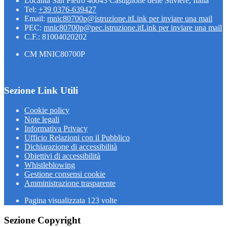
Località San Pietro 46043 Castiglione delle Stiviere, Italia
Tel:
+39 0376-639427
Email:
mnic80700p@istruzione.it
Link per inviare una mail
PEC:
mnic80700p@pec.istruzione.it
Link per inviare una mail
C.F.: 81004020202
CM MNIC80700P
Sezione Link Utili
Cookie policy
Note legali
Informativa Privacy
Ufficio Relazioni con il Pubblico
Dichiarazione di accessibilità
Obiettivi di accessibilità
Whistleblowing
Gestione consensi cookie
Amministrazione trasparente
Pagina visualizzata
123
volte
Sezione Copyright