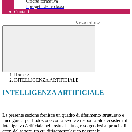
Offerta formativa
I progetti delle classi
Contatti
Campo di ricerca per le pagine del sito
Home
>
INTELLIGENZA ARTIFICIALE
INTELLIGENZA ARTIFICIALE
La presente sezione fornisce un qua
dro
di riferimento strutturato e
linee guida per l’adozione consapevole e responsabile dei sistemi di
Intelligenza Artificiale nel nostro Istituto, rivolgendosi ai principali
attori del settore, tra cui dirigentescolastico,personale