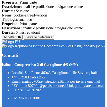
Proprieta:
Prima parte
Descrizione:
analisi e profilazione navigazione utente
Durata:
Sessione
Nome:
cookie-agreed-version
Tipologia:
analitico
Proprieta:
Prima parte
Descrizione:
analisi e profilazione navigazione utente
Durata:
6 mesi 20 giorni
Accetta tutti
Salva le preferenze
Istituto Comprensivo 2 di Castiglione d/S (MN)
Contatti
Istituto Comprensivo 2 di Castiglione d/S (MN)
Località San Pietro 46043 Castiglione delle Stiviere, Italia
Tel:
+39 0376-639427
Email:
mnic80700p@istruzione.it
Link per inviare una mail
PEC:
mnic80700p@pec.istruzione.it
Link per inviare una mail
C.F.: 81004020202
CM MNIC80700P