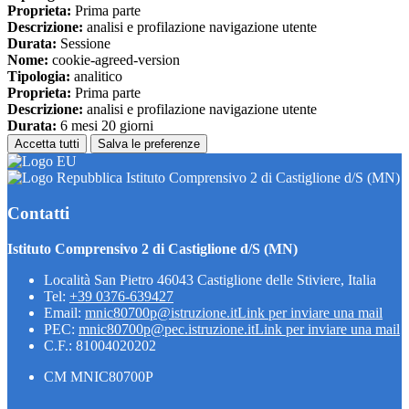
Proprieta:
Prima parte
Descrizione:
analisi e profilazione navigazione utente
Durata:
Sessione
Nome:
cookie-agreed-version
Tipologia:
analitico
Proprieta:
Prima parte
Descrizione:
analisi e profilazione navigazione utente
Durata:
6 mesi 20 giorni
Accetta tutti
Salva le preferenze
Istituto Comprensivo 2 di Castiglione d/S (MN)
Contatti
Istituto Comprensivo 2 di Castiglione d/S (MN)
Località San Pietro 46043 Castiglione delle Stiviere, Italia
Tel:
+39 0376-639427
Email:
mnic80700p@istruzione.it
Link per inviare una mail
PEC:
mnic80700p@pec.istruzione.it
Link per inviare una mail
C.F.: 81004020202
CM MNIC80700P