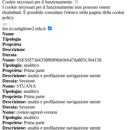
Cookie necessari per il funzionamento
I cookie necessari per il funzionamento non possono essere
disabilitati. È possibile consultare l'elenco nella pagina della cookie
policy.
lnx.iccastiglione2.edu.it
Nome
Tipologia
Proprieta
Descrizione
Durata
Nome:
SSESSf73d43588689fde0e647da805c304158
Tipologia:
analitico
Proprieta:
Prima parte
Descrizione:
analisi e profilazione navigazione utente
Durata:
Sessione
Nome:
STUANA
Tipologia:
analitico
Proprieta:
Prima parte
Descrizione:
analisi e profilazione navigazione utente
Durata:
Sessione
Nome:
cookie-agreed-version
Tipologia:
analitico
Proprieta:
Prima parte
Descrizione:
analisi e profilazione navigazione utente