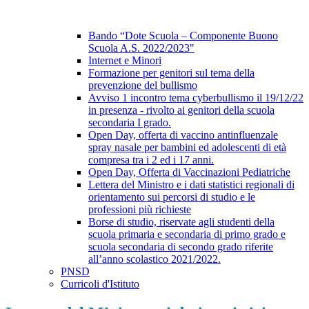
Bando “Dote Scuola – Componente Buono
Scuola A.S. 2022/2023"
Internet e Minori
Formazione per genitori sul tema della
prevenzione del bullismo
Avviso 1 incontro tema cyberbullismo il 19/12/22
in presenza - rivolto ai genitori della scuola
secondaria I grado.
Open Day, offerta di vaccino antinfluenzale
spray nasale per bambini ed adolescenti di età
compresa tra i 2 ed i 17 anni.
Open Day, Offerta di Vaccinazioni Pediatriche
Lettera del Ministro e i dati statistici regionali di
orientamento sui percorsi di studio e le
professioni più richieste
Borse di studio, riservate agli studenti della
scuola primaria e secondaria di primo grado e
scuola secondaria di secondo grado riferite
all’anno scolastico 2021/2022.
PNSD
Curricoli d'Istituto