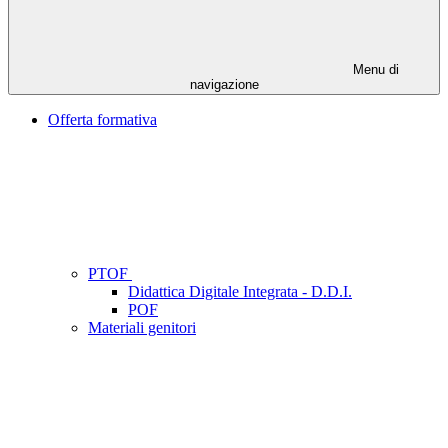
Menu di
navigazione
Offerta formativa
PTOF
Didattica Digitale Integrata - D.D.I.
POF
Materiali genitori