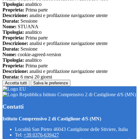
Tipologia:
analitico
Proprieta:
Prima parte
Descrizione:
analisi e profilazione navigazione utente
Durata:
Sessione
Nome:
STUANA
Tipologia:
analitico
Proprieta:
Prima parte
Descrizione:
analisi e profilazione navigazione utente
Durata:
Sessione
Nome:
cookie-agreed-version
Tipologia:
analitico
Proprieta:
Prima parte
Descrizione:
analisi e profilazione navigazione utente
Durata:
6 mesi 20 giorni
Accetta tutti
Salva le preferenze
Istituto Comprensivo 2 di Castiglione d/S (MN)
Contatti
Istituto Comprensivo 2 di Castiglione d/S (MN)
Località San Pietro 46043 Castiglione delle Stiviere, Italia
Tel:
+39 0376-639427