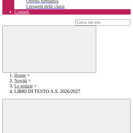
Offerta formativa
I progetti delle classi
Contatti
Campo di ricerca per le pagine del sito
Home
>
Novità
>
Le notizie
>
LIBRI DI TESTO A.S. 2026/2027