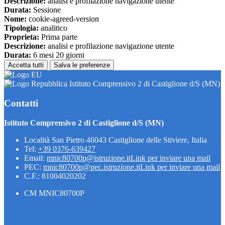
Descrizione:
analisi e profilazione navigazione utente
Durata:
Sessione
Nome:
cookie-agreed-version
Tipologia:
analitico
Proprieta:
Prima parte
Descrizione:
analisi e profilazione navigazione utente
Durata:
6 mesi 20 giorni
Accetta tutti
Salva le preferenze
Istituto Comprensivo 2 di Castiglione d/S (MN)
Contatti
Istituto Comprensivo 2 di Castiglione d/S (MN)
Località San Pietro 46043 Castiglione delle Stiviere, Italia
Tel:
+39 0376-639427
Email:
mnic80700p@istruzione.it
Link per inviare una mail
PEC:
mnic80700p@pec.istruzione.it
Link per inviare una mail
C.F.: 81004020202
CM MNIC80700P