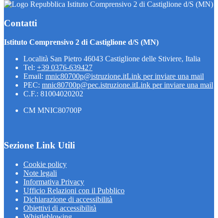
Istituto Comprensivo 2 di Castiglione d/S (MN)
Contatti
Istituto Comprensivo 2 di Castiglione d/S (MN)
Località San Pietro 46043 Castiglione delle Stiviere, Italia
Tel:
+39 0376-639427
Email:
mnic80700p@istruzione.it
Link per inviare una mail
PEC:
mnic80700p@pec.istruzione.it
Link per inviare una mail
C.F.: 81004020202
CM MNIC80700P
Sezione Link Utili
Cookie policy
Note legali
Informativa Privacy
Ufficio Relazioni con il Pubblico
Dichiarazione di accessibilità
Obiettivi di accessibilità
Whistleblowing