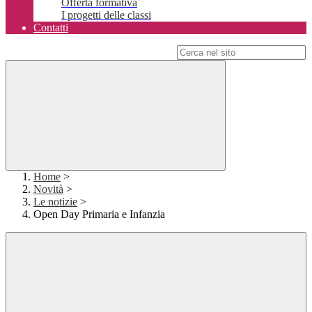
Offerta formativa
I progetti delle classi
Contatti
Campo di ricerca per le pagine del sito
Home
>
Novità
>
Le notizie
>
Open Day Primaria e Infanzia