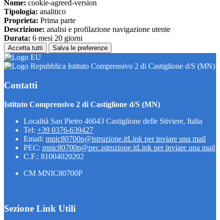
Nome:
cookie-agreed-version
Tipologia:
analitico
Proprieta:
Prima parte
Descrizione:
analisi e profilazione navigazione utente
Durata:
6 mesi 20 giorni
Accetta tutti
Salva le preferenze
Istituto Comprensivo 2 di Castiglione d/S (MN)
Contatti
Istituto Comprensivo 2 di Castiglione d/S (MN)
Località San Pietro 46043 Castiglione delle Stiviere, Italia
Tel:
+39 0376-639427
Email:
mnic80700p@istruzione.it
Link per inviare una mail
PEC:
mnic80700p@pec.istruzione.it
Link per inviare una mail
C.F.: 81004020202
CM MNIC80700P
Sezione Link Utili