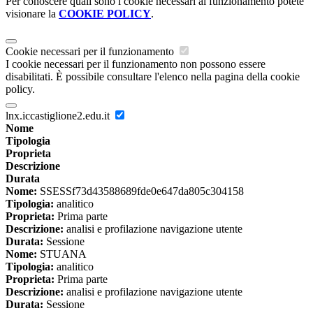
Per conoscere quali sono i cookie necessari al funzionamento potete
visionare la
COOKIE POLICY
.
Cookie necessari per il funzionamento
I cookie necessari per il funzionamento non possono essere
disabilitati. È possibile consultare l'elenco nella pagina della cookie
policy.
lnx.iccastiglione2.edu.it
Nome
Tipologia
Proprieta
Descrizione
Durata
Nome:
SSESSf73d43588689fde0e647da805c304158
Tipologia:
analitico
Proprieta:
Prima parte
Descrizione:
analisi e profilazione navigazione utente
Durata:
Sessione
Nome:
STUANA
Tipologia:
analitico
Proprieta:
Prima parte
Descrizione:
analisi e profilazione navigazione utente
Durata:
Sessione