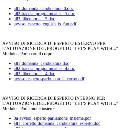
all1-domanda_candidatura_0.doc
all2-traccia_programmatica_5.doc
all3_liberatoria__5.doc
avviso_esperto_english_is_fun.pdf
AVVISO DI RICERCA DI ESPERTO ESTERNO PER
L’ATTUAZIONE DEL PROGETTO “LET'S PLAY WITH...”
Modulo - Parlo con il corpo
all1-domanda_candidatura.doc
all2-traccia_programmatica_4.doc
all3_liberatoria__4.doc
avviso_esperto-parlo_con_il_corpo.pdf
AVVISO DI RICERCA DI ESPERTO INTERNO PER
L’ATTUAZIONE DEL PROGETTO “LET'S PLAY WITH...”
Modulo - Parliamone insieme
3a-avviso_esperto-parliamone_insieme.pdf
all1_corretto-domanda_candidatura_esperto.doc