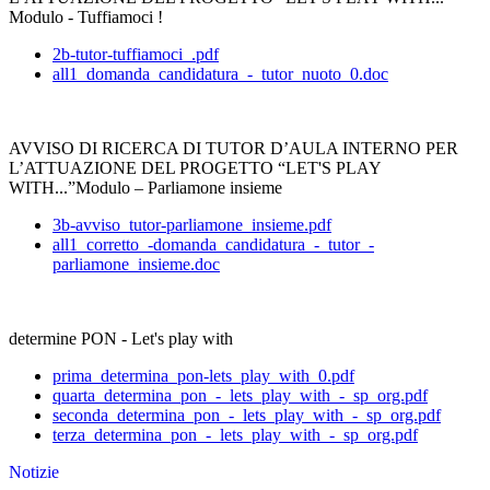
Modulo - Tuffiamoci !
2b-tutor-tuffiamoci_.pdf
all1_domanda_candidatura_-_tutor_nuoto_0.doc
AVVISO DI RICERCA DI TUTOR D’AULA INTERNO PER
L’ATTUAZIONE DEL PROGETTO “LET'S PLAY
WITH...”Modulo – Parliamone insieme
3b-avviso_tutor-parliamone_insieme.pdf
all1_corretto_-domanda_candidatura_-_tutor_-
parliamone_insieme.doc
determine PON - Let's play with
prima_determina_pon-lets_play_with_0.pdf
quarta_determina_pon_-_lets_play_with_-_sp_org.pdf
seconda_determina_pon_-_lets_play_with_-_sp_org.pdf
terza_determina_pon_-_lets_play_with_-_sp_org.pdf
Notizie