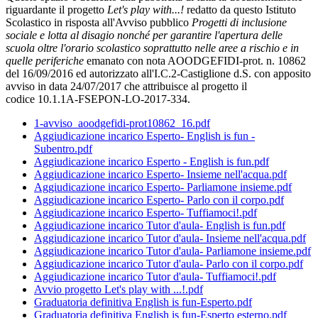
riguardante il progetto
Let's play with...!
redatto da questo Istituto
Scolastico in risposta all'Avviso pubblico
Progetti di inclusione
sociale e lotta al disagio nonché per garantire l'apertura delle
scuola oltre l'orario scolastico soprattutto nelle aree a rischio e in
quelle periferiche
emanato con nota AOODGEFIDI-prot. n. 10862
del 16/09/2016 ed autorizzato all'I.C.2-Castiglione d.S. con apposito
avviso in data 24/07/2017 che attribuisce al progetto il
codice 10.1.1A-FSEPON-LO-2017-334.
1-avviso_aoodgefidi-prot10862_16.pdf
Aggiudicazione incarico Esperto- English is fun -
Subentro.pdf
Aggiudicazione incarico Esperto - English is fun.pdf
Aggiudicazione incarico Esperto- Insieme nell'acqua.pdf
Aggiudicazione incarico Esperto- Parliamone insieme.pdf
Aggiudicazione incarico Esperto- Parlo con il corpo.pdf
Aggiudicazione incarico Esperto- Tuffiamoci!.pdf
Aggiudicazione incarico Tutor d'aula- English is fun.pdf
Aggiudicazione incarico Tutor d'aula- Insieme nell'acqua.pdf
Aggiudicazione incarico Tutor d'aula- Parliamone insieme.pdf
Aggiudicazione incarico Tutor d'aula- Parlo con il corpo.pdf
Aggiudicazione incarico Tutor d'aula- Tuffiamoci!.pdf
Avvio progetto Let's play with ...!.pdf
Graduatoria definitiva English is fun-Esperto.pdf
Graduatoria definitiva English is fun-Esperto esterno.pdf