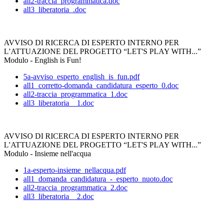
all2-traccia_programmatica.doc
all3_liberatoria_.doc
AVVISO DI RICERCA DI ESPERTO INTERNO PER
L’ATTUAZIONE DEL PROGETTO “LET'S PLAY WITH...”
Modulo - English is Fun!
5a-avviso_esperto_english_is_fun.pdf
all1_corretto-domanda_candidatura_esperto_0.doc
all2-traccia_programmatica_1.doc
all3_liberatoria__1.doc
AVVISO DI RICERCA DI ESPERTO INTERNO PER
L’ATTUAZIONE DEL PROGETTO “LET'S PLAY WITH...”
Modulo - Insieme nell'acqua
1a-esperto-insieme_nellacqua.pdf
all1_domanda_candidatura_-_esperto_nuoto.doc
all2-traccia_programmatica_2.doc
all3_liberatoria__2.doc