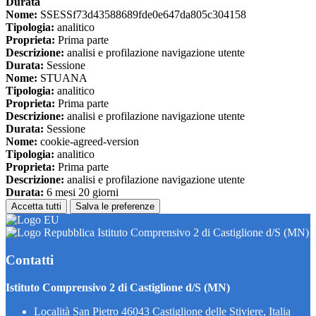
Durata
Nome:
SSESSf73d43588689fde0e647da805c304158
Tipologia:
analitico
Proprieta:
Prima parte
Descrizione:
analisi e profilazione navigazione utente
Durata:
Sessione
Nome:
STUANA
Tipologia:
analitico
Proprieta:
Prima parte
Descrizione:
analisi e profilazione navigazione utente
Durata:
Sessione
Nome:
cookie-agreed-version
Tipologia:
analitico
Proprieta:
Prima parte
Descrizione:
analisi e profilazione navigazione utente
Durata:
6 mesi 20 giorni
Accetta tutti
Salva le preferenze
Istituto Comprensivo 2 di Castiglione d/S (MN)
Contatti
Istituto Comprensivo 2 di Castiglione d/S (MN)
Località San Pietro 46043 Castiglione delle Stiviere, Italia