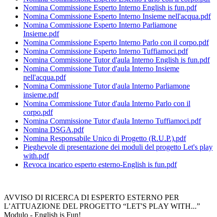
Nomina Commissione Esperto Interno English is fun.pdf
Nomina Commissione Esperto Interno Insieme nell'acqua.pdf
Nomina Commissione Esperto Interno Parliamone
Insieme.pdf
Nomina Commissione Esperto Interno Parlo con il corpo.pdf
Nomina Commissione Esperto Interno Tuffiamoci.pdf
Nomina Commissione Tutor d'aula Interno English is fun.pdf
Nomina Commissione Tutor d'aula Interno Insieme
nell'acqua.pdf
Nomina Commissione Tutor d'aula Interno Parliamone
insieme.pdf
Nomina Commissione Tutor d'aula Interno Parlo con il
corpo.pdf
Nomina Commissione Tutor d'aula Interno Tuffiamoci.pdf
Nomina DSGA.pdf
Nomina Responsabile Unico di Progetto (R.U.P.).pdf
Pieghevole di presentazione dei moduli del progetto Let's play
with.pdf
Revoca incarico esperto esterno-English is fun.pdf
AVVISO DI RICERCA DI ESPERTO ESTERNO PER
L’ATTUAZIONE DEL PROGETTO “LET'S PLAY WITH...”
Modulo - English is Fun!