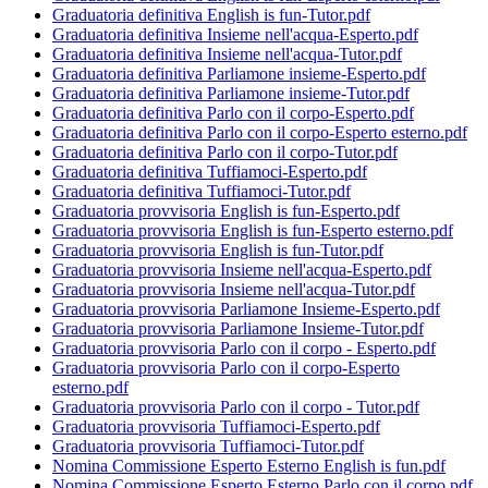
Graduatoria definitiva English is fun-Tutor.pdf
Graduatoria definitiva Insieme nell'acqua-Esperto.pdf
Graduatoria definitiva Insieme nell'acqua-Tutor.pdf
Graduatoria definitiva Parliamone insieme-Esperto.pdf
Graduatoria definitiva Parliamone insieme-Tutor.pdf
Graduatoria definitiva Parlo con il corpo-Esperto.pdf
Graduatoria definitiva Parlo con il corpo-Esperto esterno.pdf
Graduatoria definitiva Parlo con il corpo-Tutor.pdf
Graduatoria definitiva Tuffiamoci-Esperto.pdf
Graduatoria definitiva Tuffiamoci-Tutor.pdf
Graduatoria provvisoria English is fun-Esperto.pdf
Graduatoria provvisoria English is fun-Esperto esterno.pdf
Graduatoria provvisoria English is fun-Tutor.pdf
Graduatoria provvisoria Insieme nell'acqua-Esperto.pdf
Graduatoria provvisoria Insieme nell'acqua-Tutor.pdf
Graduatoria provvisoria Parliamone Insieme-Esperto.pdf
Graduatoria provvisoria Parliamone Insieme-Tutor.pdf
Graduatoria provvisoria Parlo con il corpo - Esperto.pdf
Graduatoria provvisoria Parlo con il corpo-Esperto
esterno.pdf
Graduatoria provvisoria Parlo con il corpo - Tutor.pdf
Graduatoria provvisoria Tuffiamoci-Esperto.pdf
Graduatoria provvisoria Tuffiamoci-Tutor.pdf
Nomina Commissione Esperto Esterno English is fun.pdf
Nomina Commissione Esperto Esterno Parlo con il corpo.pdf