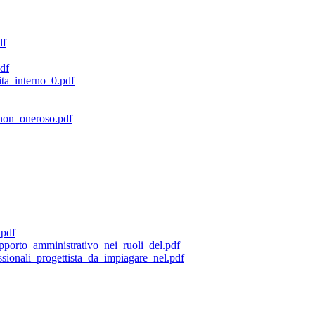
df
df
ita_interno_0.pdf
_non_oneroso.pdf
.pdf
porto_amministrativo_nei_ruoli_del.pdf
sionali_progettista_da_impiagare_nel.pdf