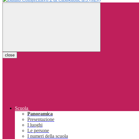
close
Scuola
Panoramica
Presentazione
I luoghi
Le persone
I numeri della scuola