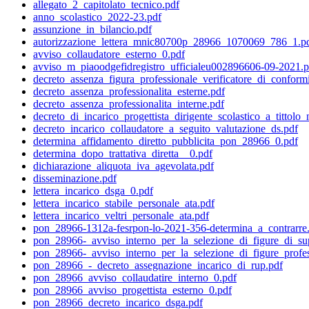
allegato_2_capitolato_tecnico.pdf
anno_scolastico_2022-23.pdf
assunzione_in_bilancio.pdf
autorizzazione_lettera_mnic80700p_28966_1070069_786_1.p
avviso_collaudatore_esterno_0.pdf
avviso_m_piaoodgefidregistro_ufficialeu002896606-09-2021.p
decreto_assenza_figura_professionale_verificatore_di_conform
decreto_assenza_professionalita_esterne.pdf
decreto_assenza_professionalita_interne.pdf
decreto_di_incarico_progettista_dirigente_scolastico_a_tittolo
decreto_incarico_collaudatore_a_seguito_valutazione_ds.pdf
determina_affidamento_diretto_pubblicita_pon_28966_0.pdf
determina_dopo_trattativa_diretta__0.pdf
dichiarazione_aliquota_iva_agevolata.pdf
disseminazione.pdf
lettera_incarico_dsga_0.pdf
lettera_incarico_stabile_personale_ata.pdf
lettera_incarico_veltri_personale_ata.pdf
pon_28966-1312a-fesrpon-lo-2021-356-determina_a_contrarre
pon_28966-_avviso_interno_per_la_selezione_di_figure_di_sup
pon_28966-_avviso_interno_per_la_selezione_di_figure_profes
pon_28966_-_decreto_assegnazione_incarico_di_rup.pdf
pon_28966_avviso_collaudatire_interno_0.pdf
pon_28966_avviso_progettista_esterno_0.pdf
pon_28966_decreto_incarico_dsga.pdf