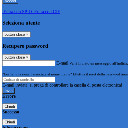
-
Entra con SPID
Entra con CIE
Seleziona utente
button close
×
Recupero password
button close
×
E-mail
Verrà inviato un messaggio all'indirizz
Non hai una e-mail associata al nome utente? Effettua il reset della password tram
E-mail inviata, si prega di controllare la casella di posta elettronica!
Errore
Chiudi
Successo
Chiudi
Informazione