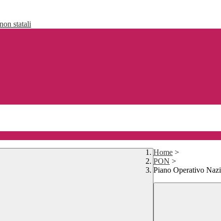
non statali
Home
>
PON
>
Piano Operativo Na