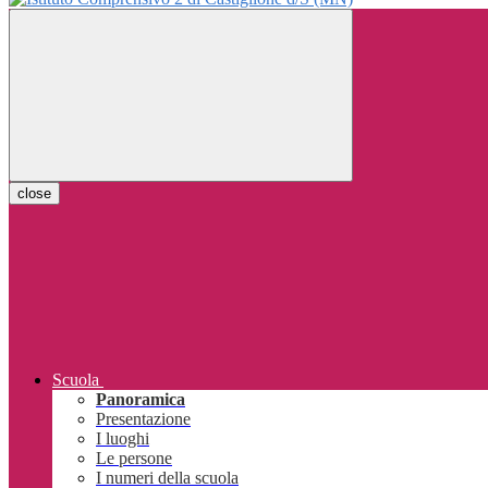
close
Scuola
Panoramica
Presentazione
I luoghi
Le persone
I numeri della scuola