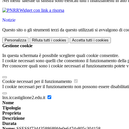
Nel menu' laterale di sinistra sono elencati tutti i finanziamenti in att
Widget con link a risorsa
Notizie
Questo sito o gli strumenti terzi da questo utilizzati si avvalgono di coo
Personalizza
Rifiuta tutti
i cookies
Accetta tutti
i cookies
Gestione cookie
In questa schermata è possibile scegliere quali cookie consentire.
I cookie necessari sono quelli che consentono il funzionamento della pi
Per conoscere quali sono i cookie necessari al funzionamento potete v
Cookie necessari per il funzionamento
I cookie necessari per il funzionamento non possono essere disabilitati.
lnx.iccastiglione2.edu.it
Nome
Tipologia
Proprieta
Descrizione
Durata
Nome:
SSESSf73d43588689fde0e647da805c304158