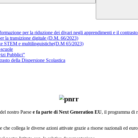
azione per la riduzione dei divari negli apprendimenti e il contrasto
 la transizione digitale (D.M. 66/2023)
 STEM e multilinguistiche(D.M 65/2023)
-scuole
izi Pubblici”
sto della Dispersione Scolastica
del nostro Paese
e fa parte di Next Generation EU
, il programma di 
ce che collega le diverse azioni attivate grazie a risorse nazionali ed eu