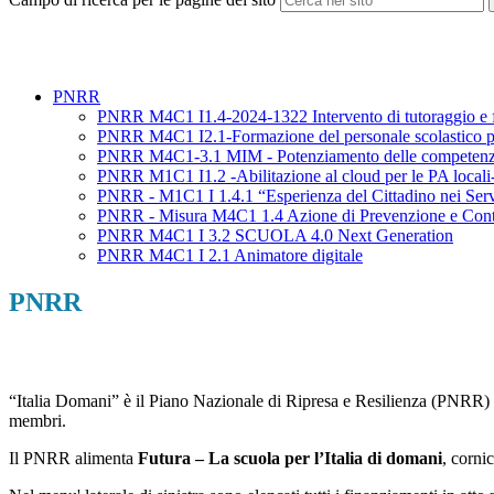
PNRR
PNRR M4C1 I1.4-2024-1322 Intervento di tutoraggio e form
PNRR M4C1 I2.1-Formazione del personale scolastico per
PNRR M4C1-3.1 MIM - Potenziamento delle competenze
PNRR M1C1 I1.2 -Abilitazione al cloud per le PA locali
PNRR - M1C1 I 1.4.1 “Esperienza del Cittadino nei Serv
PNRR - Misura M4C1 1.4 Azione di Prevenzione e Contra
PNRR M4C1 I 3.2 SCUOLA 4.0 Next Generation
PNRR M4C1 I 2.1 Animatore digitale
PNRR
“Italia Domani” è il Piano Nazionale di Ripresa e Resilienza (PNRR) 
membri.
Il PNRR alimenta
Futura – La scuola per l’Italia di domani
, corni