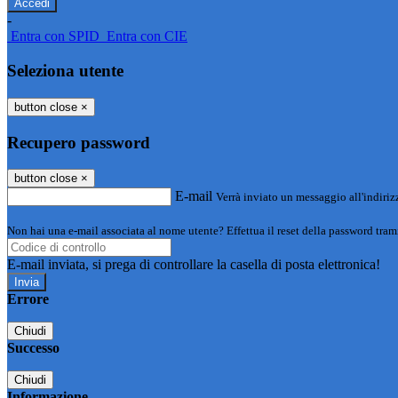
-
Entra con SPID
Entra con CIE
Seleziona utente
button close
×
Recupero password
button close
×
E-mail
Verrà inviato un messaggio all'indirizz
Non hai una e-mail associata al nome utente? Effettua il reset della password tram
E-mail inviata, si prega di controllare la casella di posta elettronica!
Errore
Chiudi
Successo
Chiudi
Informazione