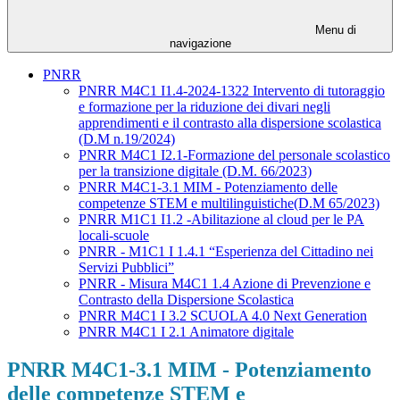
Menu di
navigazione
PNRR
PNRR M4C1 I1.4-2024-1322 Intervento di tutoraggio
e formazione per la riduzione dei divari negli
apprendimenti e il contrasto alla dispersione scolastica
(D.M n.19/2024)
PNRR M4C1 I2.1-Formazione del personale scolastico
per la transizione digitale (D.M. 66/2023)
PNRR M4C1-3.1 MIM - Potenziamento delle
competenze STEM e multilinguistiche(D.M 65/2023)
PNRR M1C1 I1.2 -Abilitazione al cloud per le PA
locali-scuole
PNRR - M1C1 I 1.4.1 “Esperienza del Cittadino nei
Servizi Pubblici”
PNRR - Misura M4C1 1.4 Azione di Prevenzione e
Contrasto della Dispersione Scolastica
PNRR M4C1 I 3.2 SCUOLA 4.0 Next Generation
PNRR M4C1 I 2.1 Animatore digitale
PNRR M4C1-3.1 MIM - Potenziamento
delle competenze STEM e