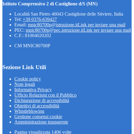
Istituto Comprensivo 2 di Castiglione d/S (MN)
Località San Pietro 46043 Castiglione delle Stiviere, Italia
Tel:
+39 0376-639427
Email:
mnic80700p@istruzione.it
Link per inviare una mail
PEC:
mnic80700p@pec.istruzione.it
Link per inviare una mail
C.F.: 81004020202
CM MNIC80700P
Sezione Link Utili
Cookie policy
Note legali
Informativa Privacy
Ufficio Relazioni con il Pubblico
Dichiarazione di accessibilità
Obiettivi di accessibilità
Whistleblowing
Gestione consensi cookie
Amministrazione trasparente
Pagina visualizzata
1406
volte