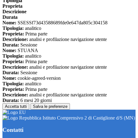
Tipologia
Proprieta
Descrizione
Durata
Nome:
SSESSf73d43588689fde0e647da805c304158
Tipologia:
analitico
Proprieta:
Prima parte
Descrizione:
analisi e profilazione navigazione utente
Durata:
Sessione
Nome:
STUANA
Tipologia:
analitico
Proprieta:
Prima parte
Descrizione:
analisi e profilazione navigazione utente
Durata:
Sessione
Nome:
cookie-agreed-version
Tipologia:
analitico
Proprieta:
Prima parte
Descrizione:
analisi e profilazione navigazione utente
Durata:
6 mesi 20 giorni
Accetta tutti
Salva le preferenze
Istituto Comprensivo 2 di Castiglione d/S (MN)
Contatti