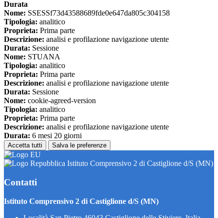
Durata
Nome:
SSESSf73d43588689fde0e647da805c304158
Tipologia:
analitico
Proprieta:
Prima parte
Descrizione:
analisi e profilazione navigazione utente
Durata:
Sessione
Nome:
STUANA
Tipologia:
analitico
Proprieta:
Prima parte
Descrizione:
analisi e profilazione navigazione utente
Durata:
Sessione
Nome:
cookie-agreed-version
Tipologia:
analitico
Proprieta:
Prima parte
Descrizione:
analisi e profilazione navigazione utente
Durata:
6 mesi 20 giorni
Accetta tutti
Salva le preferenze
Istituto Comprensivo 2 di Castiglione d/S (MN)
Contatti
Istituto Comprensivo 2 di Castiglione d/S (MN)
Località San Pietro 46043 Castiglione delle Stiviere, Italia