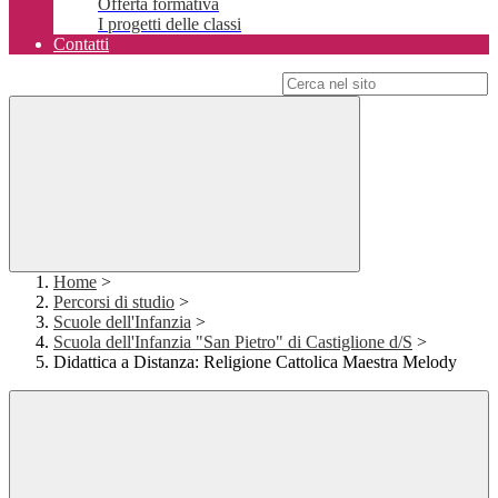
Offerta formativa
I progetti delle classi
Contatti
Campo di ricerca per le pagine del sito
Home
>
Percorsi di studio
>
Scuole dell'Infanzia
>
Scuola dell'Infanzia "San Pietro" di Castiglione d/S
>
Didattica a Distanza: Religione Cattolica Maestra Melody