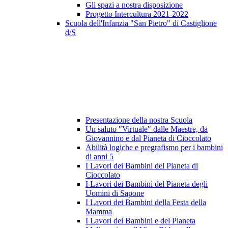
Gli spazi a nostra disposizione
Progetto Intercultura 2021-2022
Scuola dell'Infanzia "San Pietro" di Castiglione
d/S
Presentazione della nostra Scuola
Un saluto "Virtuale" dalle Maestre, da
Giovannino e dal Pianeta di Cioccolato
Abilità logiche e pregrafismo per i bambini
di anni 5
I Lavori dei Bambini del Pianeta di
Cioccolato
I Lavori dei Bambini del Pianeta degli
Uomini di Sapone
I Lavori dei Bambini della Festa della
Mamma
I Lavori dei Bambini e del Pianeta