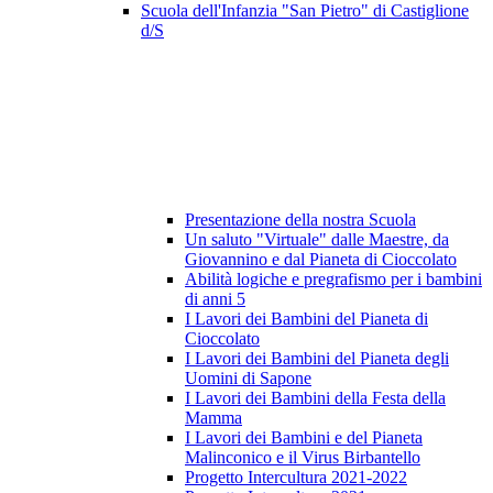
Scuola dell'Infanzia "San Pietro" di Castiglione
d/S
Presentazione della nostra Scuola
Un saluto "Virtuale" dalle Maestre, da
Giovannino e dal Pianeta di Cioccolato
Abilità logiche e pregrafismo per i bambini
di anni 5
I Lavori dei Bambini del Pianeta di
Cioccolato
I Lavori dei Bambini del Pianeta degli
Uomini di Sapone
I Lavori dei Bambini della Festa della
Mamma
I Lavori dei Bambini e del Pianeta
Malinconico e il Virus Birbantello
Progetto Intercultura 2021-2022