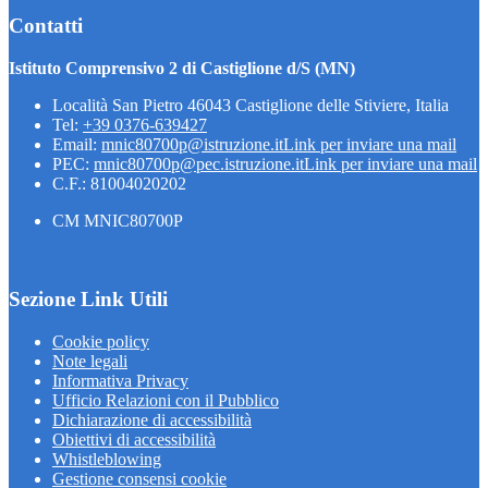
Contatti
Istituto Comprensivo 2 di Castiglione d/S (MN)
Località San Pietro 46043 Castiglione delle Stiviere, Italia
Tel:
+39 0376-639427
Email:
mnic80700p@istruzione.it
Link per inviare una mail
PEC:
mnic80700p@pec.istruzione.it
Link per inviare una mail
C.F.: 81004020202
CM MNIC80700P
Sezione Link Utili
Cookie policy
Note legali
Informativa Privacy
Ufficio Relazioni con il Pubblico
Dichiarazione di accessibilità
Obiettivi di accessibilità
Whistleblowing
Gestione consensi cookie