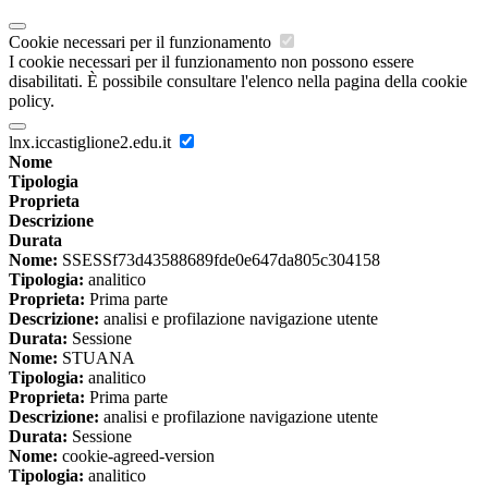
Cookie necessari per il funzionamento
I cookie necessari per il funzionamento non possono essere
disabilitati. È possibile consultare l'elenco nella pagina della cookie
policy.
lnx.iccastiglione2.edu.it
Nome
Tipologia
Proprieta
Descrizione
Durata
Nome:
SSESSf73d43588689fde0e647da805c304158
Tipologia:
analitico
Proprieta:
Prima parte
Descrizione:
analisi e profilazione navigazione utente
Durata:
Sessione
Nome:
STUANA
Tipologia:
analitico
Proprieta:
Prima parte
Descrizione:
analisi e profilazione navigazione utente
Durata:
Sessione
Nome:
cookie-agreed-version
Tipologia:
analitico