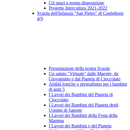
Gli spazi a nostra disposizione
Progetto Intercultura 2021-2022
Scuola dell'Infanzia "San Pietro" di Castiglione
d/S
Presentazione della nostra Scuola
Un saluto "Virtuale" dalle Maestre, da
Giovannino e dal Pianeta di Cioccolato
Abilità logiche e pregrafismo per i bambini
di anni 5
I Lavori dei Bambini del Pianeta di
Cioccolato
I Lavori dei Bambini del Pianeta degli
Uomini di Sapone
I Lavori dei Bambini della Festa della
Mamma
I Lavori dei Bambini e del Pianeta