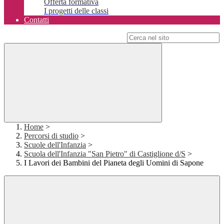
Offerta formativa
I progetti delle classi
Contatti
Campo di ricerca per le pagine del sito
Home
>
Percorsi di studio
>
Scuole dell'Infanzia
>
Scuola dell'Infanzia "San Pietro" di Castiglione d/S
>
I Lavori dei Bambini del Pianeta degli Uomini di Sapone