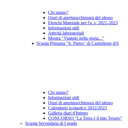
Chi siamo?
Orari di apertura/chiusura del plesso
Elenchi Materiale per l'a. s. 2022-2023
Informazioni utili
Attività laboratoriali
Mostra "Viaggio nella storia..."
Scuola Primaria "S. Pietro" di Castiglione d/S
Chi siamo?
Informazioni utili
Orari di apertura/chiusura del plesso
Calendario scolastico 2022/2023
Galleria diari d'Istituto
CONCORSO "La Terra è il mio Tesoro"
Scuola Secondaria di I grado