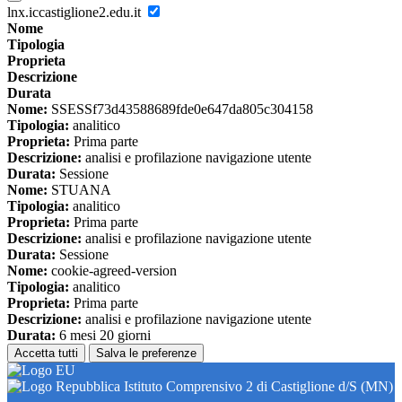
lnx.iccastiglione2.edu.it
Nome
Tipologia
Proprieta
Descrizione
Durata
Nome:
SSESSf73d43588689fde0e647da805c304158
Tipologia:
analitico
Proprieta:
Prima parte
Descrizione:
analisi e profilazione navigazione utente
Durata:
Sessione
Nome:
STUANA
Tipologia:
analitico
Proprieta:
Prima parte
Descrizione:
analisi e profilazione navigazione utente
Durata:
Sessione
Nome:
cookie-agreed-version
Tipologia:
analitico
Proprieta:
Prima parte
Descrizione:
analisi e profilazione navigazione utente
Durata:
6 mesi 20 giorni
Accetta tutti
Salva le preferenze
Istituto Comprensivo 2 di Castiglione d/S (MN)