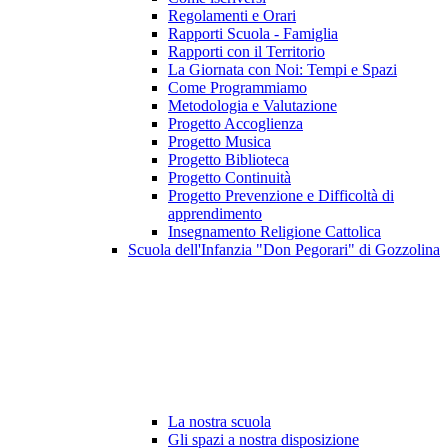
Regolamenti e Orari
Rapporti Scuola - Famiglia
Rapporti con il Territorio
La Giornata con Noi: Tempi e Spazi
Come Programmiamo
Metodologia e Valutazione
Progetto Accoglienza
Progetto Musica
Progetto Biblioteca
Progetto Continuità
Progetto Prevenzione e Difficoltà di
apprendimento
Insegnamento Religione Cattolica
Scuola dell'Infanzia "Don Pegorari" di Gozzolina
La nostra scuola
Gli spazi a nostra disposizione