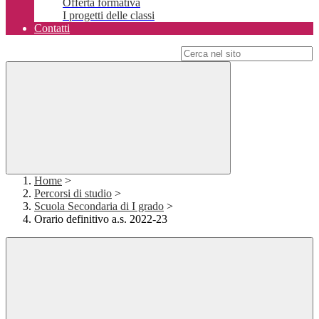
Offerta formativa
I progetti delle classi
Contatti
Campo di ricerca per le pagine del sito
Home
>
Percorsi di studio
>
Scuola Secondaria di I grado
>
Orario definitivo a.s. 2022-23