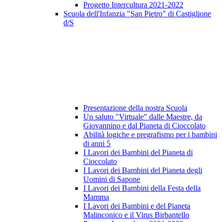
Progetto Intercultura 2021-2022
Scuola dell'Infanzia "San Pietro" di Castiglione
d/S
Presentazione della nostra Scuola
Un saluto "Virtuale" dalle Maestre, da
Giovannino e dal Pianeta di Cioccolato
Abilità logiche e pregrafismo per i bambini
di anni 5
I Lavori dei Bambini del Pianeta di
Cioccolato
I Lavori dei Bambini del Pianeta degli
Uomini di Sapone
I Lavori dei Bambini della Festa della
Mamma
I Lavori dei Bambini e del Pianeta
Malinconico e il Virus Birbantello