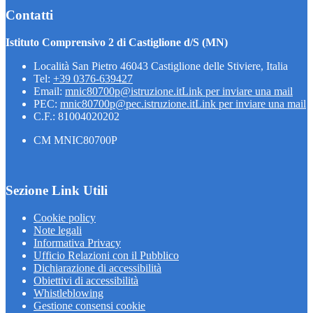
Contatti
Istituto Comprensivo 2 di Castiglione d/S (MN)
Località San Pietro 46043 Castiglione delle Stiviere, Italia
Tel:
+39 0376-639427
Email:
mnic80700p@istruzione.it
Link per inviare una mail
PEC:
mnic80700p@pec.istruzione.it
Link per inviare una mail
C.F.: 81004020202
CM MNIC80700P
Sezione Link Utili
Cookie policy
Note legali
Informativa Privacy
Ufficio Relazioni con il Pubblico
Dichiarazione di accessibilità
Obiettivi di accessibilità
Whistleblowing
Gestione consensi cookie