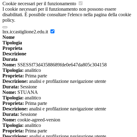
Cookie necessari per il funzionamento
I cookie necessari per il funzionamento non possono essere
disabilitati. È possibile consultare l'elenco nella pagina della cookie
policy.
lnx.iccastiglione2.edu.it
Nome
Tipologia
Proprieta
Descrizione
Durata
Nome:
SSESSf73d43588689fde0e647da805c304158
Tipologia:
analitico
Proprieta:
Prima parte
Descrizione:
analisi e profilazione navigazione utente
Durata:
Sessione
Nome:
STUANA
Tipologia:
analitico
Proprieta:
Prima parte
Descrizione:
analisi e profilazione navigazione utente
Durata:
Sessione
Nome:
cookie-agreed-version
Tipologia:
analitico
Proprieta:
Prima parte
Descrizione:
analisi e profilazione navigazione utente