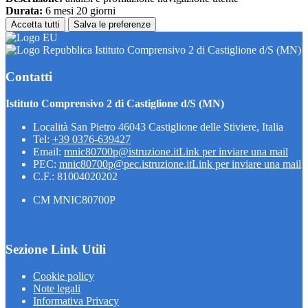
Durata:
6 mesi 20 giorni
Accetta tutti
Salva le preferenze
Istituto Comprensivo 2 di Castiglione d/S (MN)
Contatti
Istituto Comprensivo 2 di Castiglione d/S (MN)
Località San Pietro 46043 Castiglione delle Stiviere, Italia
Tel:
+39 0376-639427
Email:
mnic80700p@istruzione.it
Link per inviare una mail
PEC:
mnic80700p@pec.istruzione.it
Link per inviare una mail
C.F.: 81004020202
CM MNIC80700P
Sezione Link Utili
Cookie policy
Note legali
Informativa Privacy