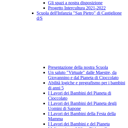
Gli spazi a nostra disposizione
Progetto Intercultura 2021-2022
Scuola dell'Infanzia "San Pietro" di Castiglione
d/S
Presentazione della nostra Scuola
Un saluto "Virtuale" dalle Maestre, da
Giovannino e dal Pianeta di Cioccolato
Abilità logiche e pregrafismo per i bambini
di anni 5
I Lavori dei Bambini del Pianeta di
Cioccolato
I Lavori dei Bambini del Pianeta degli
Uomini di Sapone
I Lavori dei Bambini della Festa della
Mamma
I Lavori dei Bambini e del Pianeta