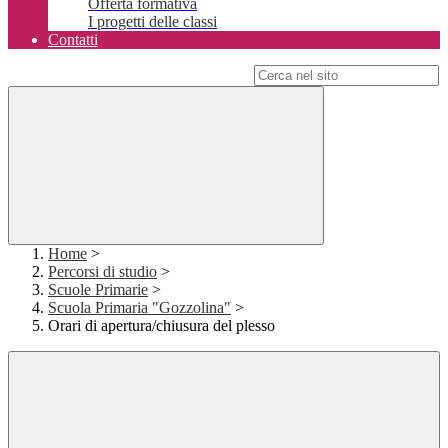
Offerta formativa
I progetti delle classi
Contatti
Campo di ricerca per le pagine del sito
Home
>
Percorsi di studio
>
Scuole Primarie
>
Scuola Primaria "Gozzolina"
>
Orari di apertura/chiusura del plesso