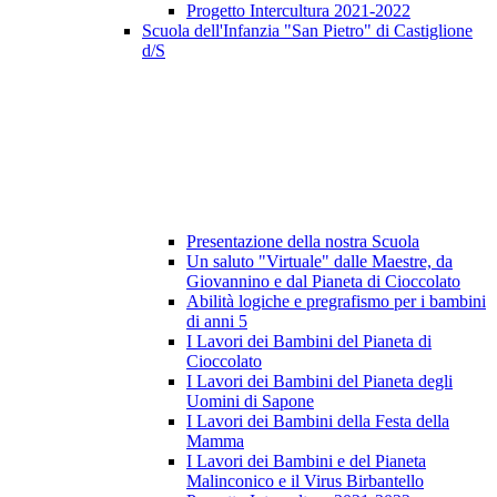
Progetto Intercultura 2021-2022
Scuola dell'Infanzia "San Pietro" di Castiglione
d/S
Presentazione della nostra Scuola
Un saluto "Virtuale" dalle Maestre, da
Giovannino e dal Pianeta di Cioccolato
Abilità logiche e pregrafismo per i bambini
di anni 5
I Lavori dei Bambini del Pianeta di
Cioccolato
I Lavori dei Bambini del Pianeta degli
Uomini di Sapone
I Lavori dei Bambini della Festa della
Mamma
I Lavori dei Bambini e del Pianeta
Malinconico e il Virus Birbantello