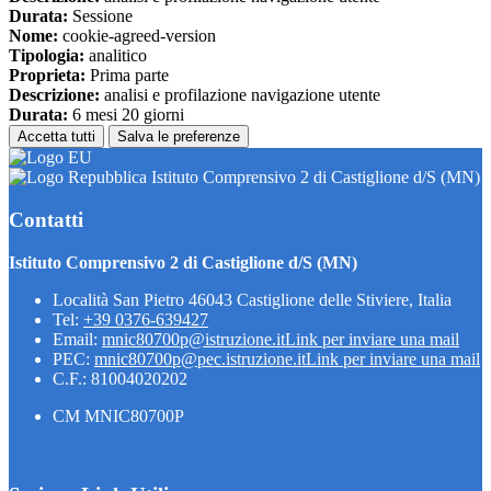
Durata:
Sessione
Nome:
cookie-agreed-version
Tipologia:
analitico
Proprieta:
Prima parte
Descrizione:
analisi e profilazione navigazione utente
Durata:
6 mesi 20 giorni
Accetta tutti
Salva le preferenze
Istituto Comprensivo 2 di Castiglione d/S (MN)
Contatti
Istituto Comprensivo 2 di Castiglione d/S (MN)
Località San Pietro 46043 Castiglione delle Stiviere, Italia
Tel:
+39 0376-639427
Email:
mnic80700p@istruzione.it
Link per inviare una mail
PEC:
mnic80700p@pec.istruzione.it
Link per inviare una mail
C.F.: 81004020202
CM MNIC80700P