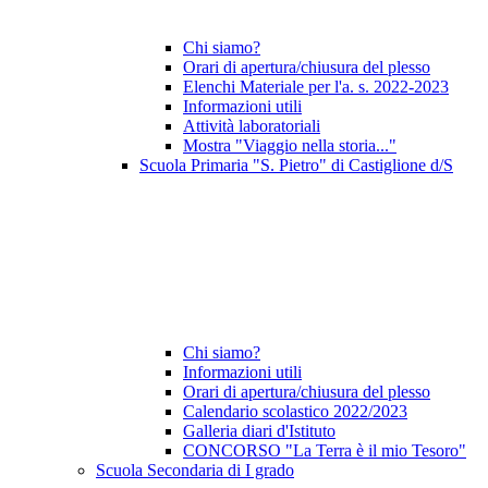
Chi siamo?
Orari di apertura/chiusura del plesso
Elenchi Materiale per l'a. s. 2022-2023
Informazioni utili
Attività laboratoriali
Mostra "Viaggio nella storia..."
Scuola Primaria "S. Pietro" di Castiglione d/S
Chi siamo?
Informazioni utili
Orari di apertura/chiusura del plesso
Calendario scolastico 2022/2023
Galleria diari d'Istituto
CONCORSO "La Terra è il mio Tesoro"
Scuola Secondaria di I grado