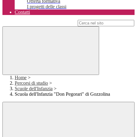
Offerta formativa
I progetti delle classi
Contatti
Campo di ricerca per le pagine del sito
Home
>
Percorsi di studio
>
Scuole dell'Infanzia
>
Scuola dell'Infanzia "Don Pegorari" di Gozzolina