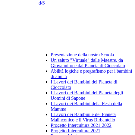
d/S
Presentazione della nostra Scuola
Un saluto "Virtuale" dalle Maestre, da
Giovannino e dal Pianeta di Cioccolato
Abilità logiche e pregrafismo per i bambini
di anni 5
I Lavori dei Bambini del Pianeta di
Cioccolato
I Lavori dei Bambini del Pianeta degli
Uomini di Sapone
I Lavori dei Bambini della Festa della
Mamma
I Lavori dei Bambini e del Pianeta
Malinconico e il Virus Birbantello
Progetto Intercultura 2021-2022
Progetto Intercultura 2021