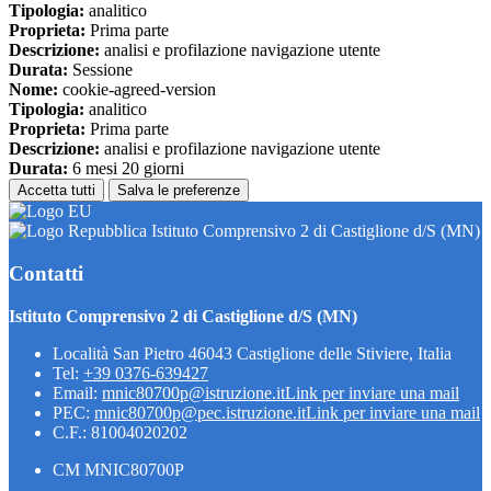
Tipologia:
analitico
Proprieta:
Prima parte
Descrizione:
analisi e profilazione navigazione utente
Durata:
Sessione
Nome:
cookie-agreed-version
Tipologia:
analitico
Proprieta:
Prima parte
Descrizione:
analisi e profilazione navigazione utente
Durata:
6 mesi 20 giorni
Accetta tutti
Salva le preferenze
Istituto Comprensivo 2 di Castiglione d/S (MN)
Contatti
Istituto Comprensivo 2 di Castiglione d/S (MN)
Località San Pietro 46043 Castiglione delle Stiviere, Italia
Tel:
+39 0376-639427
Email:
mnic80700p@istruzione.it
Link per inviare una mail
PEC:
mnic80700p@pec.istruzione.it
Link per inviare una mail
C.F.: 81004020202
CM MNIC80700P