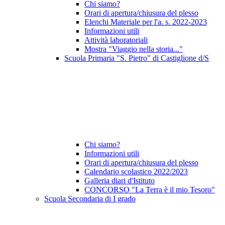
Chi siamo?
Orari di apertura/chiusura del plesso
Elenchi Materiale per l'a. s. 2022-2023
Informazioni utili
Attività laboratoriali
Mostra "Viaggio nella storia..."
Scuola Primaria "S. Pietro" di Castiglione d/S
Chi siamo?
Informazioni utili
Orari di apertura/chiusura del plesso
Calendario scolastico 2022/2023
Galleria diari d'Istituto
CONCORSO "La Terra è il mio Tesoro"
Scuola Secondaria di I grado