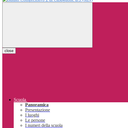
close
Scuola
Panoramica
Presentazione
I luoghi
Le persone
I numeri della scuola