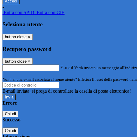
-
Entra con SPID
Entra con CIE
Seleziona utente
button close
×
Recupero password
button close
×
E-mail
Verrà inviato un messaggio all'indirizz
Non hai una e-mail associata al nome utente? Effettua il reset della password tram
E-mail inviata, si prega di controllare la casella di posta elettronica!
Errore
Chiudi
Successo
Chiudi
Informazione