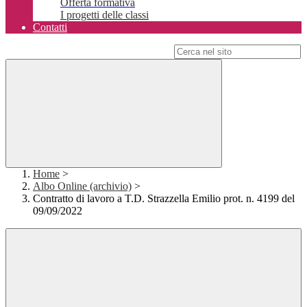
Offerta formativa
I progetti delle classi
Contatti
Campo di ricerca per le pagine del sito
Home
>
Albo Online (archivio)
>
Contratto di lavoro a T.D. Strazzella Emilio prot. n. 4199 del
09/09/2022