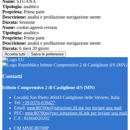
Nome:
STUANA
Tipologia:
analitico
Proprieta:
Prima parte
Descrizione:
analisi e profilazione navigazione utente
Durata:
Sessione
Nome:
cookie-agreed-version
Tipologia:
analitico
Proprieta:
Prima parte
Descrizione:
analisi e profilazione navigazione utente
Durata:
6 mesi 20 giorni
Accetta tutti
Salva le preferenze
Istituto Comprensivo 2 di Castiglione d/S (MN)
Contatti
Istituto Comprensivo 2 di Castiglione d/S (MN)
Località San Pietro 46043 Castiglione delle Stiviere, Italia
Tel:
+39 0376-639427
Email:
mnic80700p@istruzione.it
Link per inviare una mail
PEC:
mnic80700p@pec.istruzione.it
Link per inviare una mail
C.F.: 81004020202
CM MNIC80700P