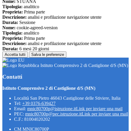
Nome:
STUANA
Tipologia:
analitico
Proprieta:
Prima parte
Descrizione:
analisi e profilazione navigazione utente
Durata:
Sessione
Nome:
cookie-agreed-version
Tipologia:
analitico
Proprieta:
Prima parte
Descrizione:
analisi e profilazione navigazione utente
Durata:
6 mesi 20 giorni
Accetta tutti
Salva le preferenze
Istituto Comprensivo 2 di Castiglione d/S (MN)
Contatti
Istituto Comprensivo 2 di Castiglione d/S (MN)
Località San Pietro 46043 Castiglione delle Stiviere, Italia
Tel:
+39 0376-639427
Email:
mnic80700p@istruzione.it
Link per inviare una mail
PEC:
mnic80700p@pec.istruzione.it
Link per inviare una mail
C.F.: 81004020202
CM MNIC80700P