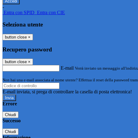
-
Entra con SPID
Entra con CIE
Seleziona utente
button close
×
Recupero password
button close
×
E-mail
Verrà inviato un messaggio all'indirizz
Non hai una e-mail associata al nome utente? Effettua il reset della password tram
E-mail inviata, si prega di controllare la casella di posta elettronica!
Errore
Chiudi
Successo
Chiudi
Informazione