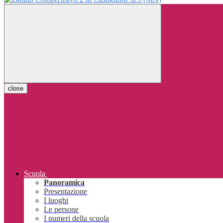
close
Scuola
Panoramica
Presentazione
I luoghi
Le persone
I numeri della scuola