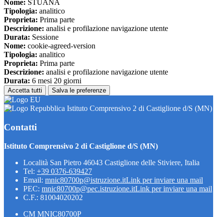
Nome:
STUANA
Tipologia:
analitico
Proprieta:
Prima parte
Descrizione:
analisi e profilazione navigazione utente
Durata:
Sessione
Nome:
cookie-agreed-version
Tipologia:
analitico
Proprieta:
Prima parte
Descrizione:
analisi e profilazione navigazione utente
Durata:
6 mesi 20 giorni
Accetta tutti
Salva le preferenze
Istituto Comprensivo 2 di Castiglione d/S (MN)
Contatti
Istituto Comprensivo 2 di Castiglione d/S (MN)
Località San Pietro 46043 Castiglione delle Stiviere, Italia
Tel:
+39 0376-639427
Email:
mnic80700p@istruzione.it
Link per inviare una mail
PEC:
mnic80700p@pec.istruzione.it
Link per inviare una mail
C.F.: 81004020202
CM MNIC80700P