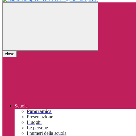
close
Scuola
Panoramica
Presentazione
I luoghi
Le persone
I numeri della scuola