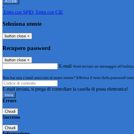
-
Entra con SPID
Entra con CIE
Seleziona utente
button close
×
Recupero password
button close
×
E-mail
Verrà inviato un messaggio all'indirizz
Non hai una e-mail associata al nome utente? Effettua il reset della password tram
E-mail inviata, si prega di controllare la casella di posta elettronica!
Errore
Chiudi
Successo
Chiudi
Informazione