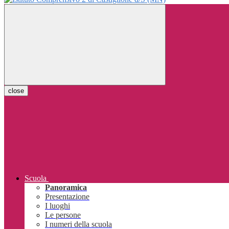
close
Scuola
Panoramica
Presentazione
I luoghi
Le persone
I numeri della scuola