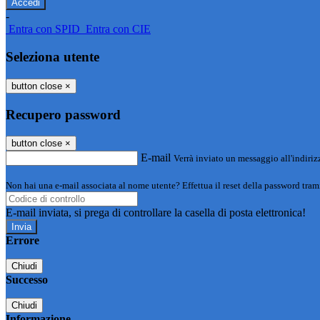
-
Entra con SPID
Entra con CIE
Seleziona utente
button close
×
Recupero password
button close
×
E-mail
Verrà inviato un messaggio all'indirizz
Non hai una e-mail associata al nome utente? Effettua il reset della password tram
E-mail inviata, si prega di controllare la casella di posta elettronica!
Errore
Chiudi
Successo
Chiudi
Informazione