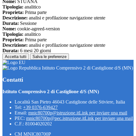
Nome:
STUANA
Tipologia:
analitico
Proprieta:
Prima parte
Descrizione:
analisi e profilazione navigazione utente
Durata:
Sessione
Nome:
cookie-agreed-version
Tipologia:
analitico
Proprieta:
Prima parte
Descrizione:
analisi e profilazione navigazione utente
Durata:
6 mesi 20 giorni
Accetta tutti
Salva le preferenze
Istituto Comprensivo 2 di Castiglione d/S (MN)
Contatti
Istituto Comprensivo 2 di Castiglione d/S (MN)
Località San Pietro 46043 Castiglione delle Stiviere, Italia
Tel:
+39 0376-639427
Email:
mnic80700p@istruzione.it
Link per inviare una mail
PEC:
mnic80700p@pec.istruzione.it
Link per inviare una mail
C.F.: 81004020202
CM MNIC80700P