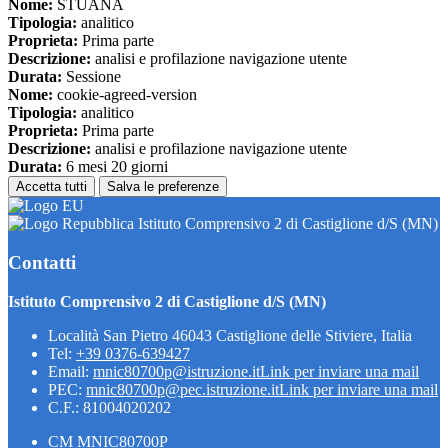
Nome:
STUANA
Tipologia:
analitico
Proprieta:
Prima parte
Descrizione:
analisi e profilazione navigazione utente
Durata:
Sessione
Nome:
cookie-agreed-version
Tipologia:
analitico
Proprieta:
Prima parte
Descrizione:
analisi e profilazione navigazione utente
Durata:
6 mesi 20 giorni
Accetta tutti
Salva le preferenze
Istituto Comprensivo 2 di Castiglione d/S (MN)
Contatti
Istituto Comprensivo 2 di Castiglione d/S (MN)
Località San Pietro 46043 Castiglione delle Stiviere, Italia
Tel:
+39 0376-639427
Email:
mnic80700p@istruzione.it
Link per inviare una mail
PEC:
mnic80700p@pec.istruzione.it
Link per inviare una mail
C.F.: 81004020202
CM MNIC80700P