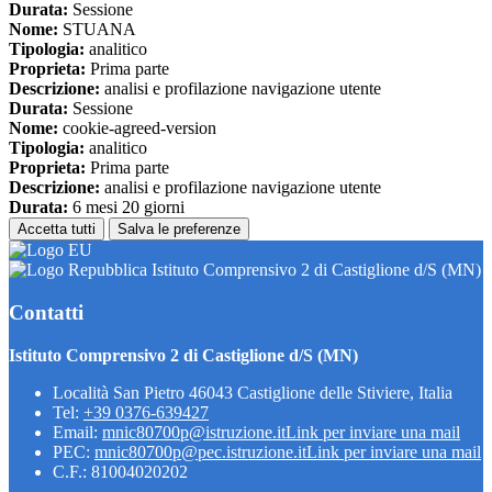
Durata:
Sessione
Nome:
STUANA
Tipologia:
analitico
Proprieta:
Prima parte
Descrizione:
analisi e profilazione navigazione utente
Durata:
Sessione
Nome:
cookie-agreed-version
Tipologia:
analitico
Proprieta:
Prima parte
Descrizione:
analisi e profilazione navigazione utente
Durata:
6 mesi 20 giorni
Accetta tutti
Salva le preferenze
Istituto Comprensivo 2 di Castiglione d/S (MN)
Contatti
Istituto Comprensivo 2 di Castiglione d/S (MN)
Località San Pietro 46043 Castiglione delle Stiviere, Italia
Tel:
+39 0376-639427
Email:
mnic80700p@istruzione.it
Link per inviare una mail
PEC:
mnic80700p@pec.istruzione.it
Link per inviare una mail
C.F.: 81004020202