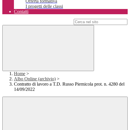
Offerta formativa
I progetti delle classi
Contatti
Campo di ricerca per le pagine del sito
Home
>
Albo Online (archivio)
>
Contratto di lavoro a T.D. Russo Piernicola prot. n. 4280 del
14/09/2022