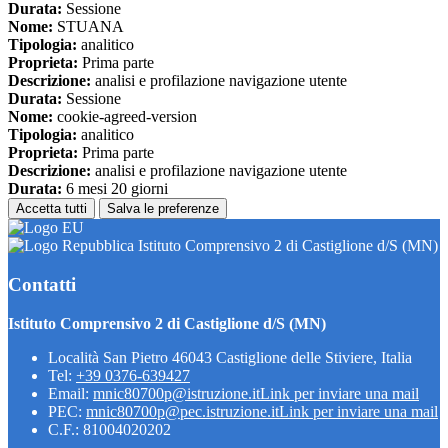
Durata:
Sessione
Nome:
STUANA
Tipologia:
analitico
Proprieta:
Prima parte
Descrizione:
analisi e profilazione navigazione utente
Durata:
Sessione
Nome:
cookie-agreed-version
Tipologia:
analitico
Proprieta:
Prima parte
Descrizione:
analisi e profilazione navigazione utente
Durata:
6 mesi 20 giorni
Accetta tutti
Salva le preferenze
Istituto Comprensivo 2 di Castiglione d/S (MN)
Contatti
Istituto Comprensivo 2 di Castiglione d/S (MN)
Località San Pietro 46043 Castiglione delle Stiviere, Italia
Tel:
+39 0376-639427
Email:
mnic80700p@istruzione.it
Link per inviare una mail
PEC:
mnic80700p@pec.istruzione.it
Link per inviare una mail
C.F.: 81004020202