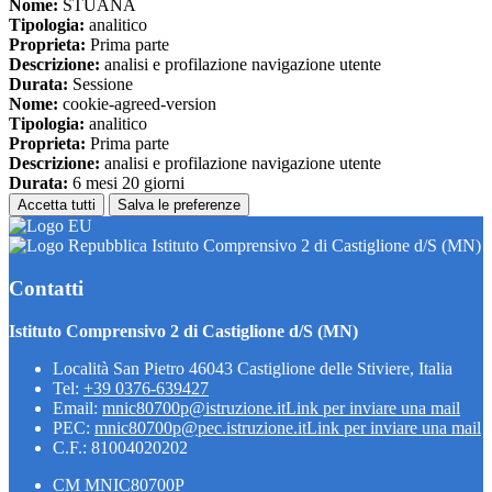
Nome:
STUANA
Tipologia:
analitico
Proprieta:
Prima parte
Descrizione:
analisi e profilazione navigazione utente
Durata:
Sessione
Nome:
cookie-agreed-version
Tipologia:
analitico
Proprieta:
Prima parte
Descrizione:
analisi e profilazione navigazione utente
Durata:
6 mesi 20 giorni
Accetta tutti
Salva le preferenze
Istituto Comprensivo 2 di Castiglione d/S (MN)
Contatti
Istituto Comprensivo 2 di Castiglione d/S (MN)
Località San Pietro 46043 Castiglione delle Stiviere, Italia
Tel:
+39 0376-639427
Email:
mnic80700p@istruzione.it
Link per inviare una mail
PEC:
mnic80700p@pec.istruzione.it
Link per inviare una mail
C.F.: 81004020202
CM MNIC80700P