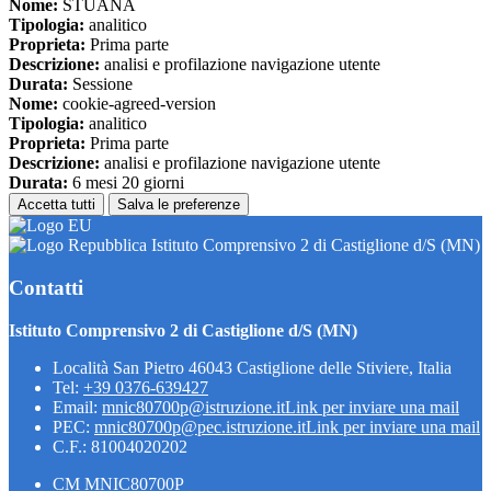
Nome:
STUANA
Tipologia:
analitico
Proprieta:
Prima parte
Descrizione:
analisi e profilazione navigazione utente
Durata:
Sessione
Nome:
cookie-agreed-version
Tipologia:
analitico
Proprieta:
Prima parte
Descrizione:
analisi e profilazione navigazione utente
Durata:
6 mesi 20 giorni
Accetta tutti
Salva le preferenze
Istituto Comprensivo 2 di Castiglione d/S (MN)
Contatti
Istituto Comprensivo 2 di Castiglione d/S (MN)
Località San Pietro 46043 Castiglione delle Stiviere, Italia
Tel:
+39 0376-639427
Email:
mnic80700p@istruzione.it
Link per inviare una mail
PEC:
mnic80700p@pec.istruzione.it
Link per inviare una mail
C.F.: 81004020202
CM MNIC80700P