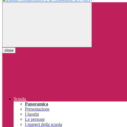
close
Scuola
Panoramica
Presentazione
I luoghi
Le persone
I numeri della scuola