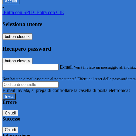
-
Entra con SPID
Entra con CIE
Seleziona utente
button close
×
Recupero password
button close
×
E-mail
Verrà inviato un messaggio all'indirizz
Non hai una e-mail associata al nome utente? Effettua il reset della password tram
E-mail inviata, si prega di controllare la casella di posta elettronica!
Errore
Chiudi
Successo
Chiudi
Informazione