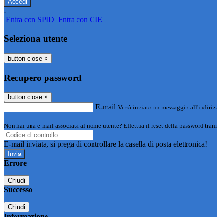
-
Entra con SPID
Entra con CIE
Seleziona utente
button close
×
Recupero password
button close
×
E-mail
Verrà inviato un messaggio all'indirizz
Non hai una e-mail associata al nome utente? Effettua il reset della password tram
E-mail inviata, si prega di controllare la casella di posta elettronica!
Errore
Chiudi
Successo
Chiudi
Informazione