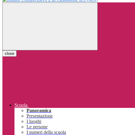
close
Scuola
Panoramica
Presentazione
I luoghi
Le persone
I numeri della scuola