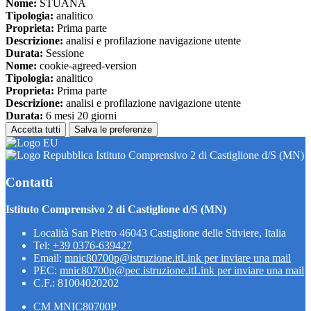
Nome:
STUANA
Tipologia:
analitico
Proprieta:
Prima parte
Descrizione:
analisi e profilazione navigazione utente
Durata:
Sessione
Nome:
cookie-agreed-version
Tipologia:
analitico
Proprieta:
Prima parte
Descrizione:
analisi e profilazione navigazione utente
Durata:
6 mesi 20 giorni
Accetta tutti
Salva le preferenze
Istituto Comprensivo 2 di Castiglione d/S (MN)
Contatti
Istituto Comprensivo 2 di Castiglione d/S (MN)
Località San Pietro 46043 Castiglione delle Stiviere, Italia
Tel:
+39 0376-639427
Email:
mnic80700p@istruzione.it
Link per inviare una mail
PEC:
mnic80700p@pec.istruzione.it
Link per inviare una mail
C.F.: 81004020202
CM MNIC80700P