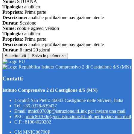
Nome:
STUANA
Tipologia:
analitico
Proprieta:
Prima parte
Descrizione:
analisi e profilazione navigazione utente
Durata:
Sessione
Nome:
cookie-agreed-version
Tipologia:
analitico
Proprieta:
Prima parte
Descrizione:
analisi e profilazione navigazione utente
Durata:
6 mesi 20 giorni
Accetta tutti
Salva le preferenze
Istituto Comprensivo 2 di Castiglione d/S (MN)
Contatti
Istituto Comprensivo 2 di Castiglione d/S (MN)
Località San Pietro 46043 Castiglione delle Stiviere, Italia
Tel:
+39 0376-639427
Email:
mnic80700p@istruzione.it
Link per inviare una mail
PEC:
mnic80700p@pec.istruzione.it
Link per inviare una mail
C.F.: 81004020202
CM MNIC80700P