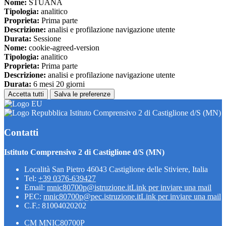
Nome:
STUANA
Tipologia:
analitico
Proprieta:
Prima parte
Descrizione:
analisi e profilazione navigazione utente
Durata:
Sessione
Nome:
cookie-agreed-version
Tipologia:
analitico
Proprieta:
Prima parte
Descrizione:
analisi e profilazione navigazione utente
Durata:
6 mesi 20 giorni
Accetta tutti
Salva le preferenze
Istituto Comprensivo 2 di Castiglione d/S (MN)
Contatti
Istituto Comprensivo 2 di Castiglione d/S (MN)
Località San Pietro 46043 Castiglione delle Stiviere, Italia
Tel:
+39 0376-639427
Email:
mnic80700p@istruzione.it
Link per inviare una mail
PEC:
mnic80700p@pec.istruzione.it
Link per inviare una mail
C.F.: 81004020202
CM MNIC80700P